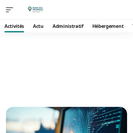
Activités
Actu
Administratif
Hébergement
Activités