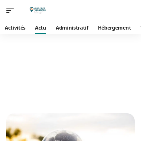
Activités
Actu
Administratif
Hébergement
Actu