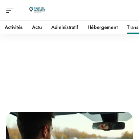
Activités
Actu
Administratif
Hébergement
Trans
Transport