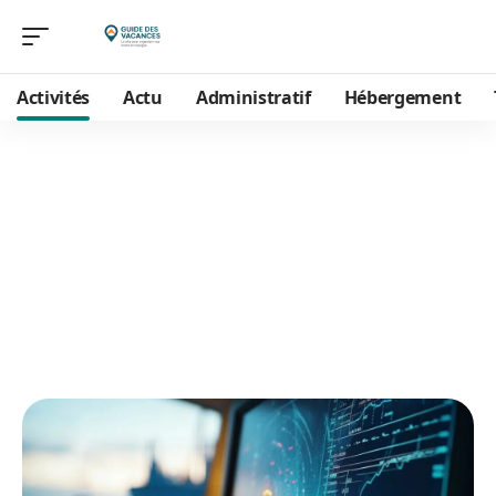
Activités
Actu
Administratif
Hébergement
Activités