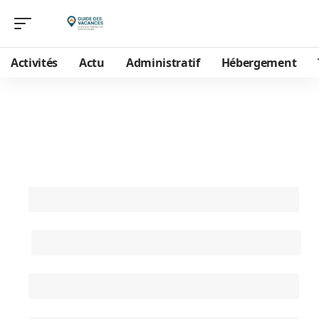
Activités
Actu
Administratif
Hébergement
Contactez-nous
Nom (obligatoire)
Email (obligatoire)
Objet
Message