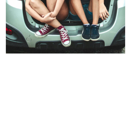
Stratégies pour promouvoir le bien-
être pendant votre voyage de jeu
Planification d’activités de relaxation : Intégrez des
activités de relaxation dans votre itinéraire de voyage.
Que ce soit une séance de yoga matinale, une
promenade méditative dans la nature ou une séance de
spa relaxante, prendre du temps pour soi peut aider à
réduire le stress et à restaurer l’énergie.