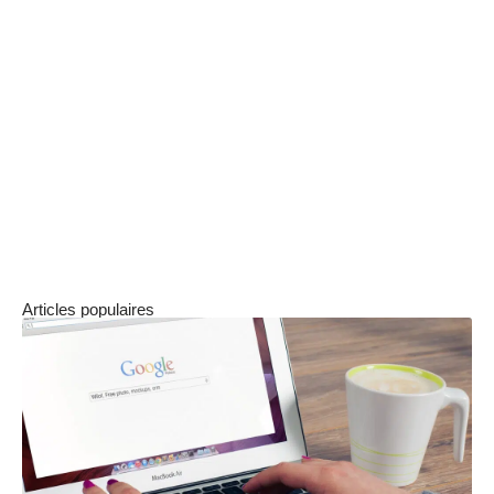
profiter pleinement de votre voyage de jeu. En
intégrant des pratiques de relaxation, en
établissant des limites de jeu et en privilégiant
le bien-être général, vous pouvez créer une
expérience de voyage enrichissante et
équilibrée. N’oubliez pas que le véritable succès
d’un voyage de jeu réside dans la capacité à
s’amuser tout en prenant soin de soi.
Articles populaires