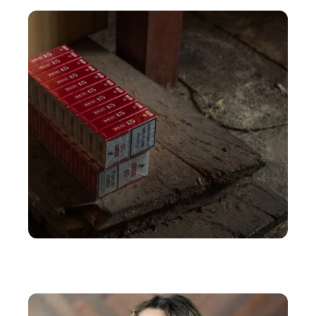
départ et son chemin en randonnée !
VOYAGE
Combien de cartouches de cigarettes peut-on
ramener d’Espagne en 2023 ?