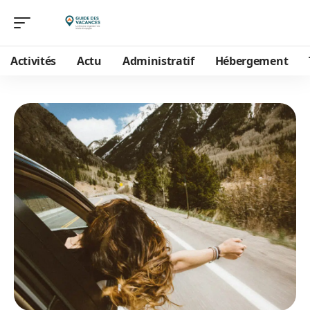
Activités
Actu
Administratif
Hébergement