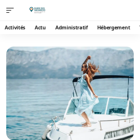
Activités
Actu
Administratif
Hébergement