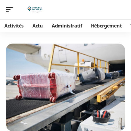
Activités
Actu
Administratif
Hébergement