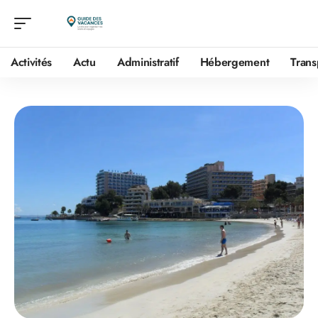
Activités
Actu
Administratif
Hébergement
Trans