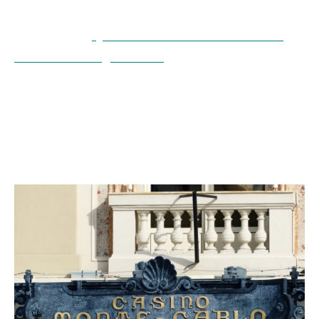
A lire aussi :
Quelle est la distance entre la
France et l'Angleterre ?
La plupart des joueurs se demandent s’il est
légal de participer aux jeux de hasard dans la
ville qu’ils visitent. Cela dépend généralement
de la juridiction de la zone où ils sont basés.