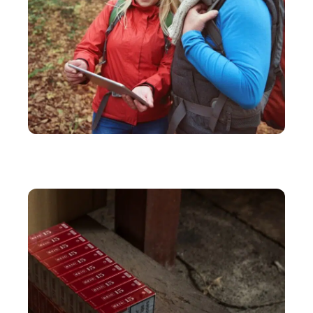
ACTIVITÉS
Application gratuite pour retrouver son point de
départ et son chemin en randonnée !