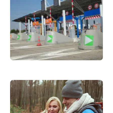
ACTIVITÉS
Comment calculer le prix d’un trajet avec les
péages sur itinéraire Mappy ?