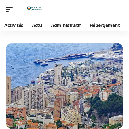
Activités
Actu
Administratif
Hébergement