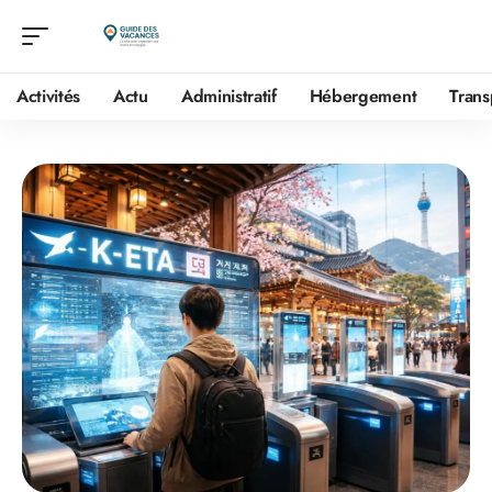
Activités
Actu
Administratif
Hébergement
Trans