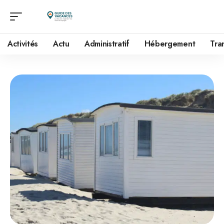
Activités
Actu
Administratif
Hébergement
Tra