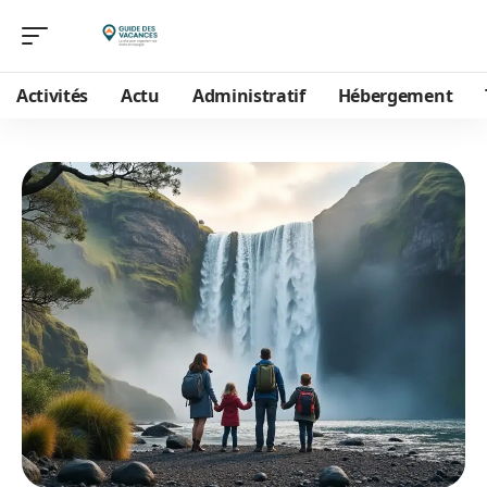
Activités
Actu
Administratif
Hébergement