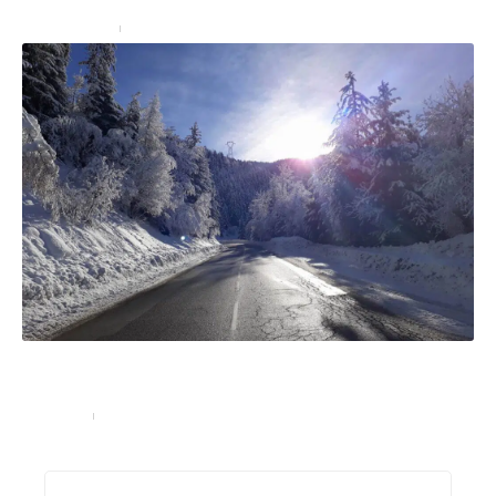
Administratif
27 juillet 2023
Réservez votre taxi depuis Bourg Saint Maurice pour
vos vacances au ski
Transport
15 août 2023
Recherche