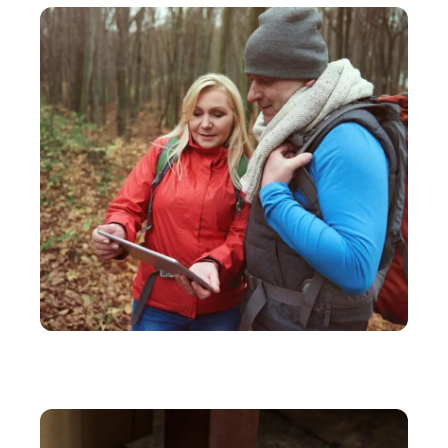
ACTIVITÉS
Application gratuite pour retrouver son point de
départ et son chemin en randonnée !