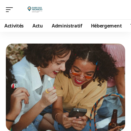
Activités
Actu
Administratif
Hébergement