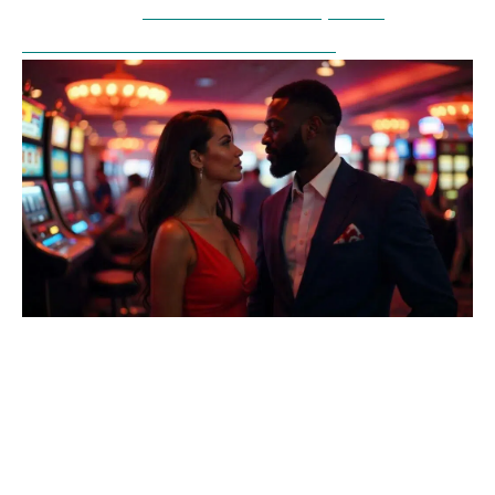
A lire aussi :
Les meilleurs complexes
hôteliers avec casino au monde
Intégration parfaite dans votre
itinéraire
Neon54 s’intègre parfaitement à votre itinéraire
de voyage. Imaginez-vous en train de siroter un
cocktail exotique tout en jouant à vos jeux