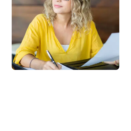
ADMINISTRATIF
Esta et nom de jeune fille : comment remplir l’Esta
quand on est une femme mariée