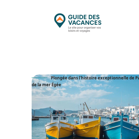
Activités
Actu
Administratif
Plongée dans l'histoire exceptionnelle de P
de la mer Égée