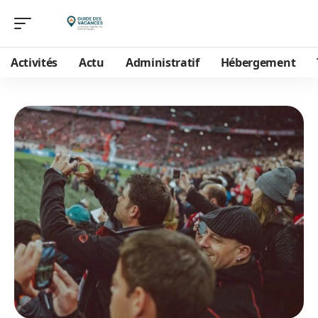
Activités
Actu
Administratif
Hébergement