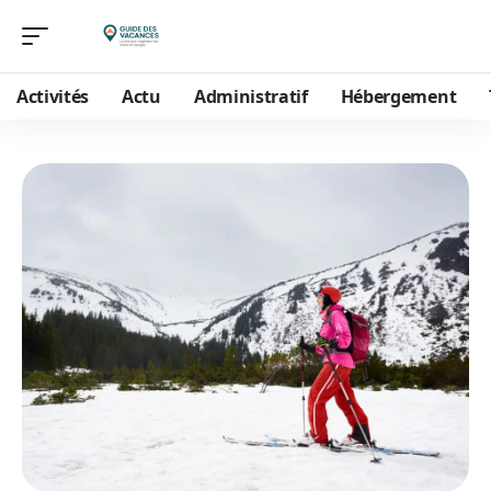
Activités
Actu
Administratif
Hébergement