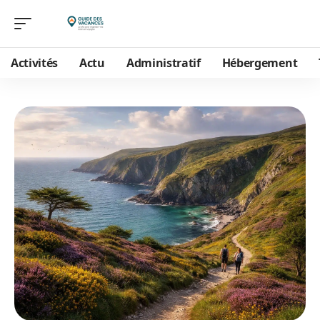
Activités
Actu
Administratif
Hébergement