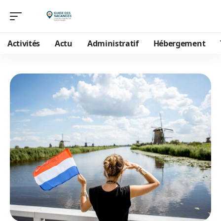
Activités
Actu
Administratif
Hébergement