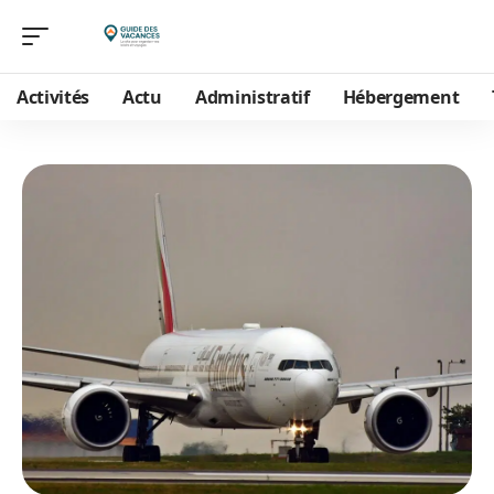
Activités
Actu
Administratif
Hébergement