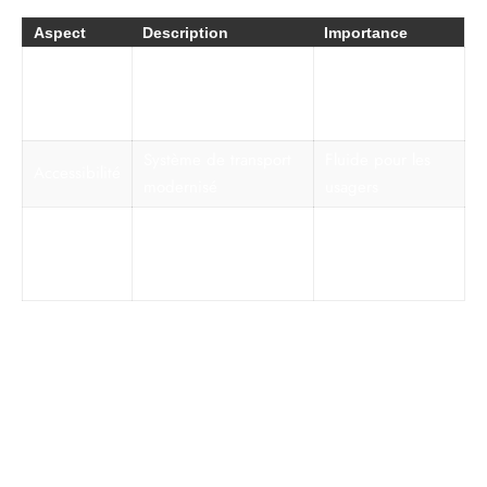
Aspect
Description
Importance
Design Beaux-Arts
Valeur esthétique
Architecture
avec marbre et
et historique
mosaïques
Système de transport
Fluide pour les
Accessibilité
modernisé
usagers
Éducation et
Référence de l’histoire
Patrimoine
inspiration pour le
new-yorkaise
futur
Visiter le
New York Transit Museum
pour explorer l’histoire
des transports.
Découvrir d’autres
monuments historiques
à travers des
parcours thématiques.
Participer aux événements spéciaux organisés pour