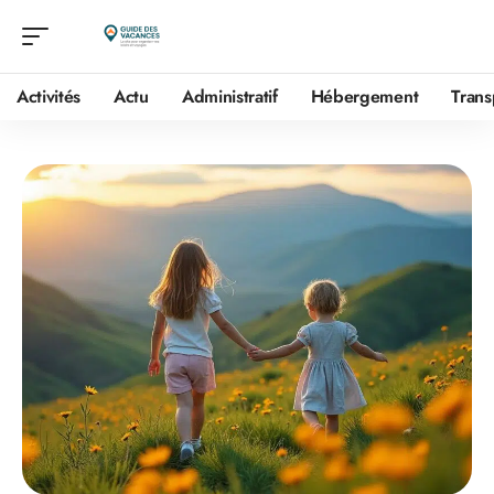
Activités
Actu
Administratif
Hébergement
Trans