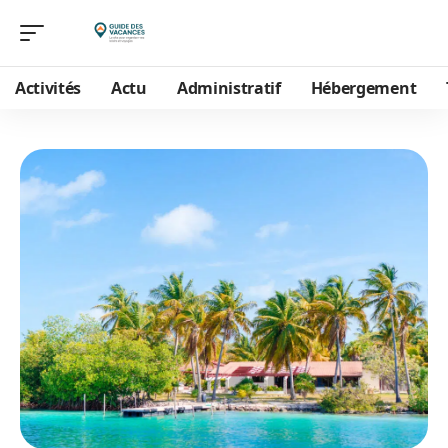
Activités
Actu
Administratif
Hébergement