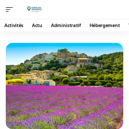
Activités
Actu
Administratif
Hébergement