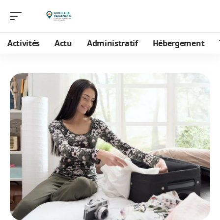
Activités
Actu
Administratif
Hébergement