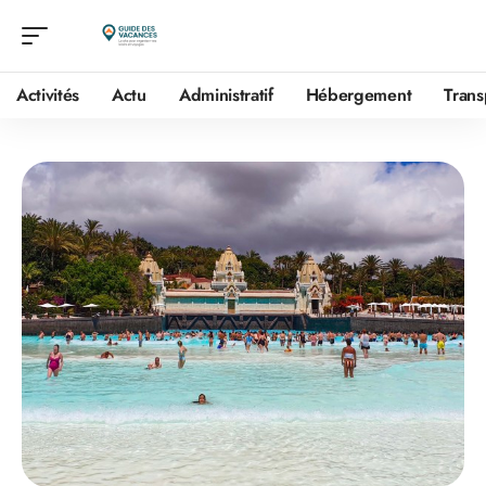
Activités
Actu
Administratif
Hébergement
Trans