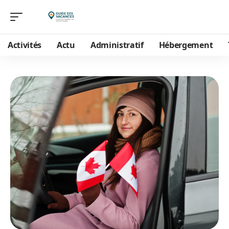
Activités
Actu
Administratif
Hébergement