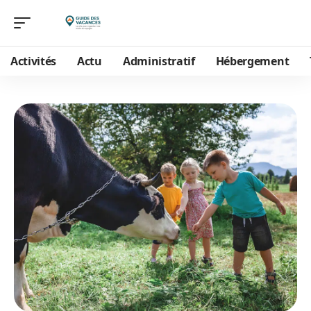
Activités
Actu
Administratif
Hébergement