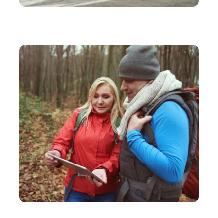
ACTIVITÉS
Comment calculer le prix d’un trajet avec les
péages sur itinéraire Mappy ?
ACTIVITÉS