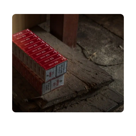
Application gratuite pour retrouver son point de
départ et son chemin en randonnée !
VOYAGE
Combien de cartouches de cigarettes peut-on
ramener d’Espagne en 2023 ?