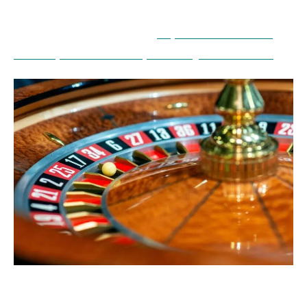
A découvrir également :
Top 6 des casinos à
visiter pour une escapade de jeu luxueuse
Casino de Monte Carlo, Monaco