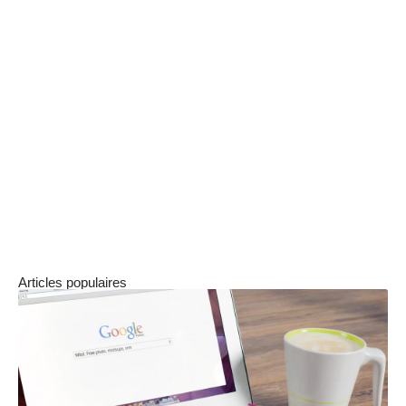
comprends donc la confusion. N’hésitez pas
non plus à amener les enfants, car il y a une
salle de jeux pour enfants dans le casino. C’est
l’évasion familiale parfaite !
Vous avez été dans l’un de ces casinos, ou vous
en connaissez d’autres incroyables qui
devraient figurer sur cette liste ? J’aimerais le
savoir.
Articles populaires