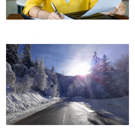
Esta et nom de jeune fille : comment remplir l’Esta
quand on est une femme mariée
Administratif
27 juillet 2023
Réservez votre taxi depuis Bourg Saint Maurice pour