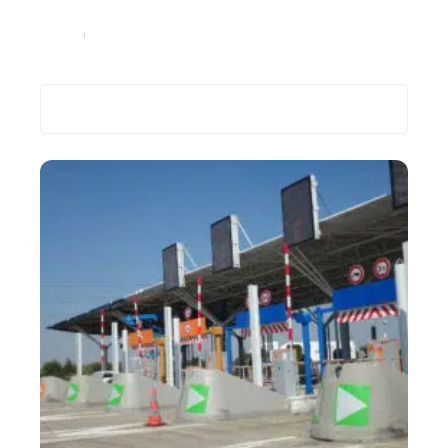
vos vacances au ski
Transport
15 août 2023
Recherche
Les plus récents