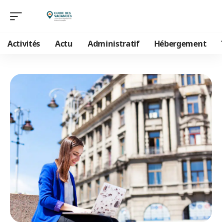
Activités
Actu
Administratif
Hébergement