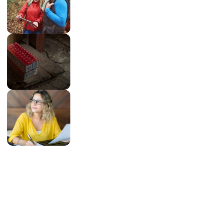
Application gratuite
pour retrouver son
point de départ et son
chemin en randonnée !
VOYAGE
Combien de cartouches
de cigarettes peut-on
ramener d’Espagne en
2023 ?
ADMINISTRATIF
Esta et nom de jeune
fille : comment remplir
l’Esta quand on est une
femme mariée