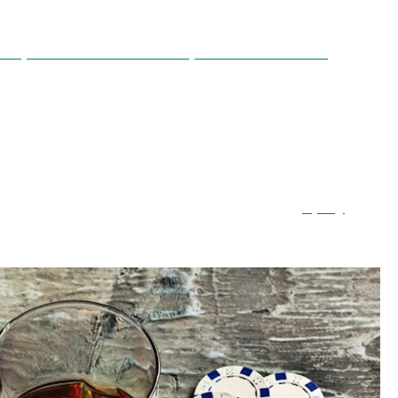
 dans une ambiance joyeuse.
rlo, au cœur de la Principauté de Monaco
petit casino dans un ancien manoir colonial.
avec
des salons privés pour le poker ou le
n s’y sent comme dans un film d’espionnage. Et
r hôtel, un site comme casino-bitcoin-legal.com
igne acceptant les cryptomonnaies, dont
bplay
, un