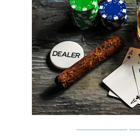
Lire également :
Les meilleurs complex