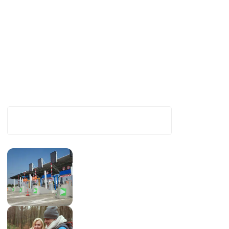
Recherche
Les plus récents
ACTIVITÉS
Comment calculer le
prix d’un trajet avec les
péages sur itinéraire
Mappy ?
ACTIVITÉS