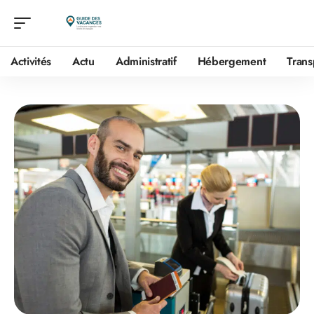
Activités
Actu
Administratif
Hébergement
Trans