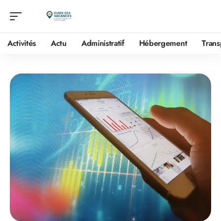
Activités
Actu
Administratif
Hébergement
Trans