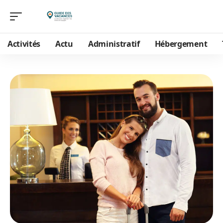
Activités
Actu
Administratif
Hébergement