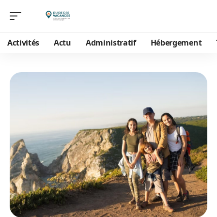
Activités
Actu
Administratif
Hébergement