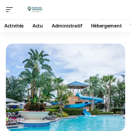
Activités
Actu
Administratif
Hébergement