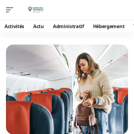
Activités
Actu
Administratif
Hébergement