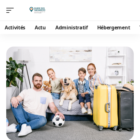
Activités
Actu
Administratif
Hébergement