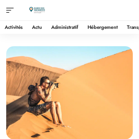
Activités
Actu
Administratif
Hébergement
Trans